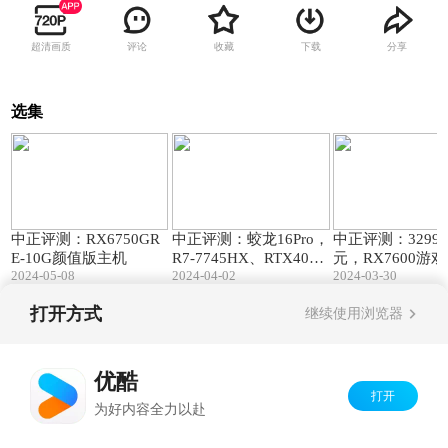
超清画质
评论
收藏
下载
分享
选集
06:16
09:32
中正评测：RX6750GR
中正评测：蛟龙16Pro，
中正评测：3299~
E-10G颜值版主机
R7-7745HX、RTX4070
元，RX7600游
2024-05-08
2024-04-02
2024-03-30
游戏本
打开方式
继续使用浏览器
Copyright©
2026
优酷 youku.com
版权所有
京ICP备06050721号-1
优酷
打开
为好内容全力以赴