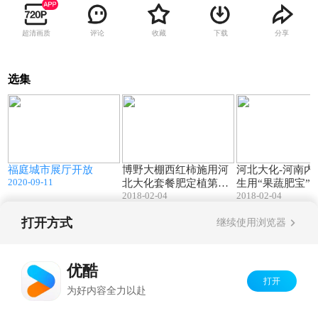
超清画质
评论
收藏
下载
分享
选集
7
00:15
00:28
福庭城市展厅开放
博野大棚西红柿施用河
河北大化-河南内
2020-09-11
北大化套餐肥定植第三
生用“果蔬肥宝”
2018-02-04
2018-02-04
天根系
丰收
打开方式
继续使用浏览器
Copyright©
2026
优酷 youku.com
版权所有
京ICP备06050721号-1
优酷
打开
为好内容全力以赴