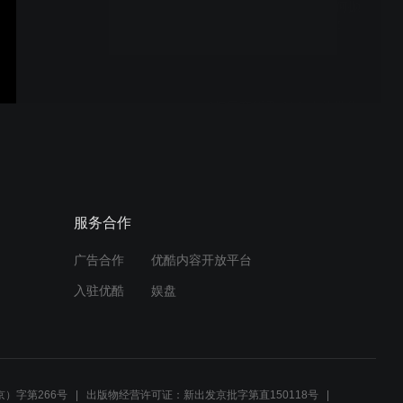
【Vola 吉他】想知道如何抛
光品丝吗？进来吧！！！
6把日产新贵: Vola吉他带你
从零开始认识电吉他木材与
电路
【Vola 吉他】大表哥手把手
服务合作
教你调节电吉他手感！！！
广告合作
优酷内容开放平台
入驻优酷
娱盘
《 摇 滚 诈 骗 犯 Plus 》
）字第266号
出版物经营许可证：新出发京批字第直150118号