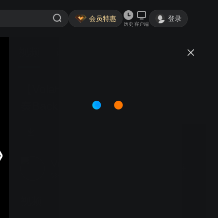
会员特惠
登录
历史
客户端
视频
讨论
【Vola电吉他】夜叉乐队伊尔夏演
奏Back To Dark
Vola电吉他
关注
53粉丝
视频