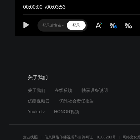
关于我们
关于我们
在线反馈
帧享设备说明
优酷视频云
优酷社会责任报告
Youku.tv
HONOR视频
营业执照
信息网络传播视听节目许可证：0108283号
网络文化经