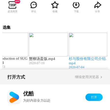
超清画质
评论
收藏
下载
分享
选集
10:27
00:38
10:32
troduction of SUG
蟹柳汤盖饭.mp4
杉与股份有限公司介绍.
p4
2020-07-16
mp4
7-23
2020-07-04
打开方式
继续使用浏览器
Copyright©
2026
优酷 youku.com
版权所有
京ICP备06050721号-1
优酷
打开
为好内容全力以赴