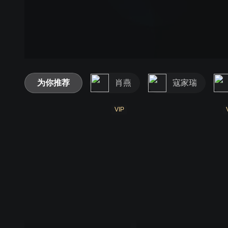
为你推荐
肖燕
寇家瑞
VIP