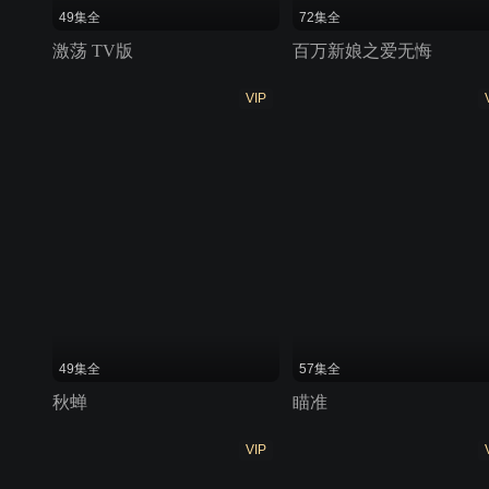
49集全
72集全
激荡 TV版
百万新娘之爱无悔
VIP
49集全
57集全
秋蝉
瞄准
VIP