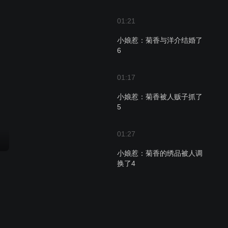
01:21
小娘惹：菊香与洋介结婚了
6
01:17
小娘惹：菊香被人贩子抓了
5
01:27
小娘惹：菊香的绣品被人调
换了4
01:27
小娘惹：菊香被诬陷偷盗3