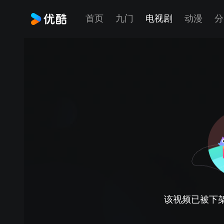
首页
九门
电视剧
动漫
分
该视频已被下