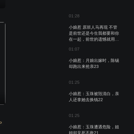
01:28
小娘惹 原班人马再现 不管
是前世还是今生我都要和你
在一起，前世的遗憾就用今
生来弥补吧
01:07
小娘惹：月娘出嫁时，陈锡
却跑出来抢亲23
01:25
小娘惹：玉珠被毁清白，亲
人还拿她去换钱22
01:25
P
小娘惹：玉珠遭遇危险，姐
姐却见死不救21