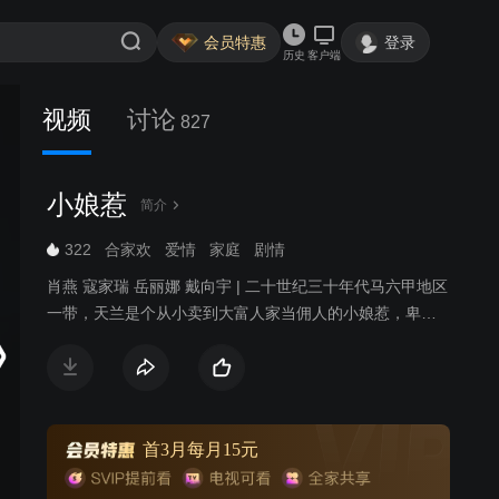
会员特惠
登录
历史
客户端
视频
讨论
827
小娘惹
简介
322
合家欢
爱情
家庭
剧情
肖燕 寇家瑞 岳丽娜 戴向宇 | 二十世纪三十年代马六甲地区
一带，天兰是个从小卖到大富人家当佣人的小娘惹，卑微
的身份让她尝尽苦头。她的女儿菊香，却因一场大病聋
哑，成年后被安排嫁给不喜欢的人。菊香反抗逃婚，在动
荡的大时代，饱受折磨，留下仅仅八岁的女儿月娘。月娘
带着母亲的遗物，回到开始走向没落的外祖父家，在外婆
天兰亲自督导之下，她学习传统娘惹的厨艺、女红，天智
首3月每月15元
聪颖的她很快就超越外婆。长大后的月娘就像她母亲一样