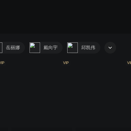
岳丽娜
戴向宇
邱凯伟
VIP
VIP
VI