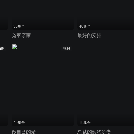
30集全
40集全
冤家亲家
最好的安排
独播
独播
40集全
19集全
做自己的光
总裁的契约娇妻