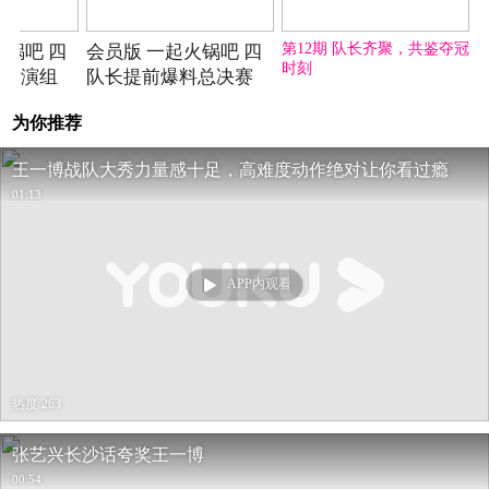
2020-09-28期
2020-10-03期
2020-10-03期
第12期 队长齐聚，共鉴夺冠
火锅吧 四
会员版 一起火锅吧 四
时刻
怼导演组
队长提前爆料总决赛
为你推荐
王一博战队大秀力量感十足，高难度动作绝对让你看过瘾
01:13
APP内观看
热度 263
张艺兴长沙话夸奖王一博
00:54