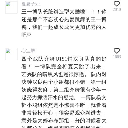
夏夏子xia
2010
王一博队长脏辫造型太酷啦！！！你
还是那个不忘初心热爱跳舞的王一博
鸭，我们一起成长成为更加优秀的人
吧💚
心宝翠
1663
四个战队齐舞U1S1钟汉良队真的好
看！ 一博队完全将夏天跳了出来，
艺兴队的暗黑风也是很惊艳。 队内对
决钟汉良两个小组都很不错，第一组
妖娆得发麻，第二组齐舞很有少年一
起努力挥洒汗水的感觉。 一博队杨文
韬小鸡组依然是小惊喜不断，就看着
非常轻松开心，很容易观众融进去。
意外是大婷布布那组，分的时候看大