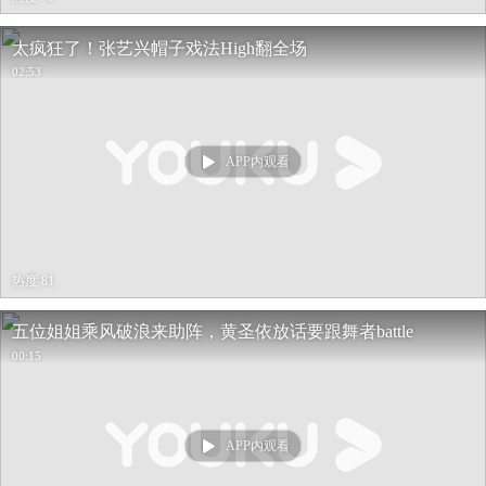
太疯狂了！张艺兴帽子戏法High翻全场
02:53
APP内观看
热度 81
五位姐姐乘风破浪来助阵，黄圣依放话要跟舞者battle
00:15
APP内观看