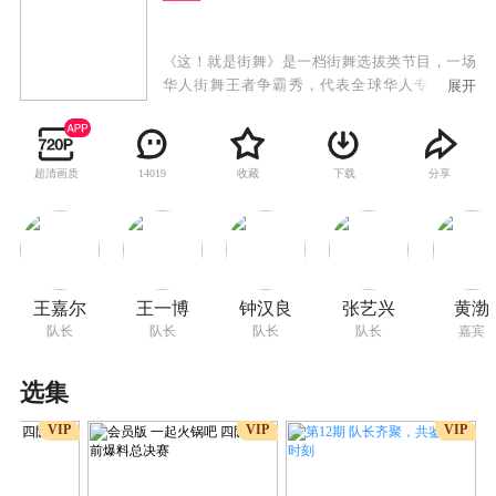
《这！就是街舞》是一档街舞选拔类节目，一场
华人街舞王者争霸秀，代表全球华人专业、青
展开
春、活力的街舞选秀节目。旨在培养全面的街舞
文化之星，从专业角度挑选具有个人特色的时尚
潮人榜样，打造全球华人优秀舞者竞技赛。王嘉
超清画质
收藏
下载
分享
14019
尔、王一博、钟汉良、张艺兴四位队长加盟
《这！就是街舞》第三季，组成耳目一新的队长
阵容，身体力行诠释“爱、和平与尊重”的街舞精
神，在节目中选择优秀舞者，组成属于自己的街
舞战队，并带领这支团队一路突破和挑战，争夺
中国街舞的超级荣耀。
王嘉尔
王一博
钟汉良
张艺兴
黄渤
队长
队长
队长
队长
嘉宾
选集
VIP
VIP
VIP