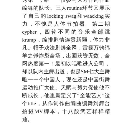
秀第一，唯一一位参与大秀作词作曲
编舞的队长。三人routine环节又展示
了自己的locking swag和waacking实
力，不愧是人体节拍器。第二期
cypher，四轮不同的音乐全部跳
krump，编排剧情连贯新颖，体力非
凡。帽子戏法刷爆全网，雷霆万钧绵
羊之锤炸裂全场，出圈获赞无数，全
网热度第一！最初以唱歌进入公司，
却以队内主舞出道，也是SM七大主舞
唯一一个中国人，现在还是中国街舞
运动推广大使。天赋与努力促使他不
断成长，他重新定义了“全能艺人”这
个title，从作词作曲编曲编舞到舞台
拍摄MV脚本，十八般武艺样样精
通。