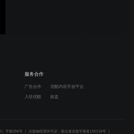
2026.4.11
祖国传承人【吴梅】唱爷爷
【吴双龙】主席2025-6.
祖国传承人【吴梅】唱爷爷
【吴双龙】主席2025-6.
服务合作
广告合作
优酷内容开放平台
传承人吴梅-唱【大禹玉西过
入驻优酷
娱盘
黄河】1
传承人吴梅唱[大禹玉西过黄
河]111
）字第266号
出版物经营许可证：新出发京批字第直150118号