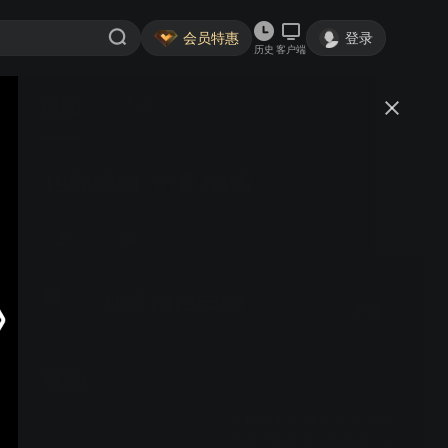
会员特惠
登录
历史
客户端
视频
讨论
19郭德纲-于谦-喝酒
如意76795598
关注
7粉丝
视频
吴梅继承人-传承人-讲祖国
中国大禹玉西祖先历史文化