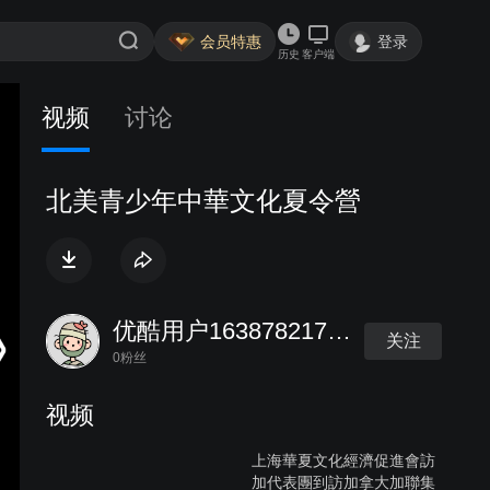
会员特惠
登录
历史
客户端
视频
讨论
北美青少年中華文化夏令營
优酷用户1638782174302649
关注
0粉丝
视频
上海華夏文化經濟促進會訪
加代表團到訪加拿大加聯集