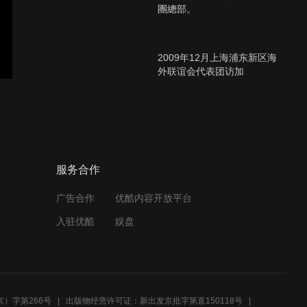
團總部。
2009年12月上海浦东新区海
外联谊会代表团访加
上海世虹口区侨联主席王炎
萍陪同尼亚加拉中心学院领
导参观重点中学─上海中山
服务合作
中学
广告合作
优酷内容开放平台
尼亚加拉中心学院与济南大
入驻优酷
娱盘
学在瀑布市表演扇子舞
上海舞蹈家协会(原上海歌剧
院)演员市场部任经理、刘老
）字第266号
出版物经营许可证：新出发京批字第直150118号