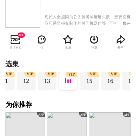
现代人金虔因为公务员考试屡屡失败，想要投机
取巧乘坐损友制作的时间机器作弊，不料因为技
展开
术失误导致“时间回过头”来到了北宋时期，阴差
阳错女扮男装入职开封府，在历史上赫赫有名的
包青天领导下，与御猫展昭、公孙策、王朝马汉
超清画质
收藏
下载
分享
41
张龙赵虎等人成为了同事，开始了轰轰烈烈的北
宋“公务员”生涯。在经历了“铡驸马”、“铡国
舅”、“狸猫换太子”、“五鼠闹东京”等一系列鼎鼎
选集
有名的历史案件后，不但结识了锦毛鼠白玉堂、
VIP
VIP
VIP
VIP
VIP
V
天下第一神偷一枝梅、颜查散等众多历史名人，
VIP
11
12
13
15
16
17
更发现了终极BOSS襄阳王的惊天阴谋。只是，金
虔却未觉察展昭和白玉堂同时对自己情根深种，
也未发现，历史正朝一个自己不知道的方向改
变。
为你推荐
APP
APP
APP