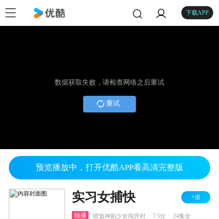
下载APP
数据获取失败，请检查网络之后重试
重试
预览播放中，打开优酷APP看高清完整版
实习女捕快
+追
.
.
独播
喷饭神剧少女闯开封
7.5分
24集全