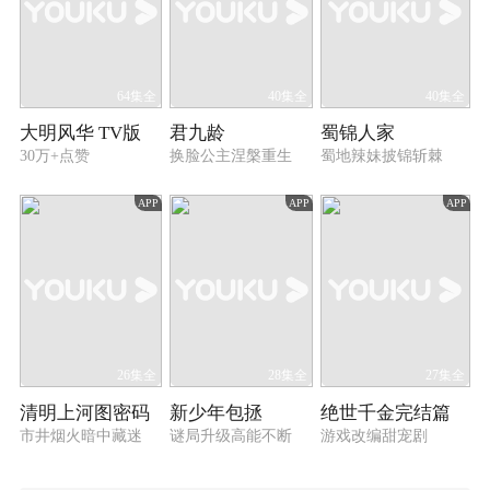
64集全
40集全
40集全
大明风华 TV版
君九龄
蜀锦人家
30万+点赞
换脸公主涅槃重生
蜀地辣妹披锦斩棘
APP
APP
APP
26集全
28集全
27集全
清明上河图密码
新少年包拯
绝世千金完结篇
市井烟火暗中藏迷
谜局升级高能不断
游戏改编甜宠剧