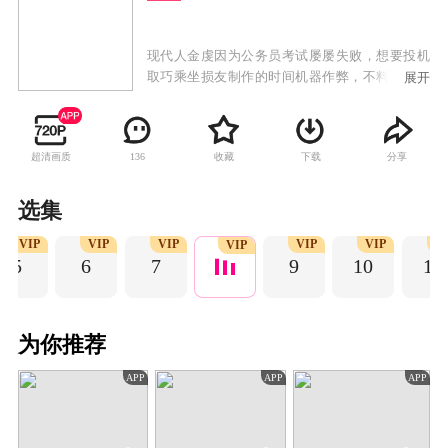
现代人金虔因为公务员考试屡屡失败，想要投机
取巧乘坐损友制作的时间机器作弊，不料因为技
展开
术失误导致“时间回过头”来到了北宋时期，阴差
阳错女扮男装入职开封府，在历史上赫赫有名的
包青天领导下，与御猫展昭、公孙策、王朝马汉
超清画质
收藏
下载
分享
136
张龙赵虎等人成为了同事，开始了轰轰烈烈的北
宋“公务员”生涯。在经历了“铡驸马”、“铡国
舅”、“狸猫换太子”、“五鼠闹东京”等一系列鼎鼎
选集
有名的历史案件后，不但结识了锦毛鼠白玉堂、
VIP
VIP
VIP
VIP
VIP
V
天下第一神偷一枝梅、颜查散等众多历史名人，
VIP
5
6
7
9
10
11
更发现了终极BOSS襄阳王的惊天阴谋。只是，金
虔却未觉察展昭和白玉堂同时对自己情根深种，
也未发现，历史正朝一个自己不知道的方向改
变。
为你推荐
APP
APP
APP