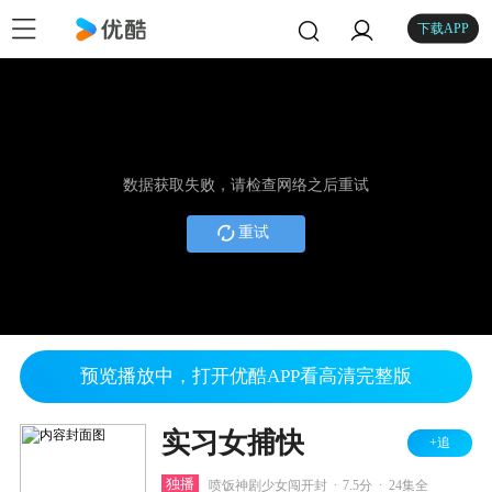
下载APP
数据获取失败，请检查网络之后重试
重试
预览播放中，打开优酷APP看高清完整版
实习女捕快
+追
.
.
独播
喷饭神剧少女闯开封
7.5分
24集全