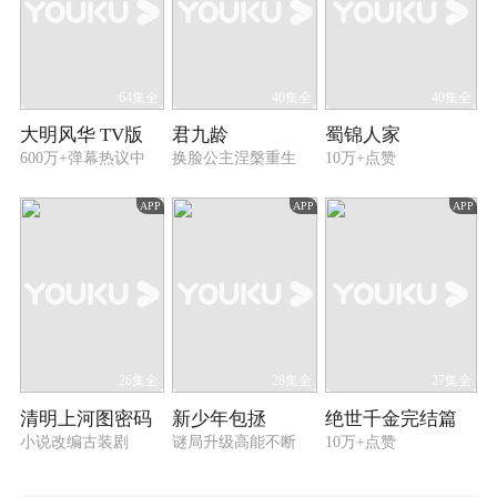
64集全
40集全
40集全
大明风华 TV版
君九龄
蜀锦人家
600万+弹幕热议中
换脸公主涅槃重生
10万+点赞
APP
APP
APP
26集全
28集全
27集全
清明上河图密码
新少年包拯
绝世千金完结篇
小说改编古装剧
谜局升级高能不断
10万+点赞