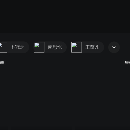
卜冠之
南思恺
王蕴凡
独播
独