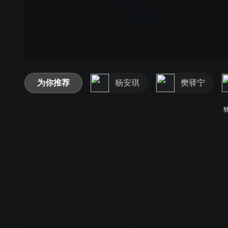
为你推荐
杨安琪
樊驿宁