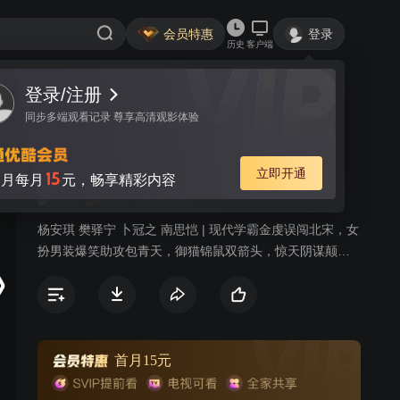
会员特惠
登录
历史
客户端
登录/注册
视频
讨论
58
同步多端观看记录 尊享高清观影体验
实习女捕快
简介
立即开通
15
月每月
元，畅享精彩内容
279
7.5分
悬疑探案
杨安琪 樊驿宁 卜冠之 南思恺 | 现代学霸金虔误闯北宋，女
扮男装爆笑助攻包青天，御猫锦鼠双箭头，惊天阴谋颠覆
历史！
首月15元