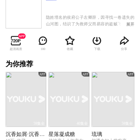
隐姓埋名的侯府公子左卿辞，因寻找一卷遗失的
山河图，结识了为救师父而易容的盗贼飞寇儿。
展开
飞寇儿背景神秘，因侠义之举曝光身份，竟是正
阳宫孽徒苏云落。江湖群起攻之。左卿辞为救苏
云落，不惜深陷江湖争斗。此时危机频发，侯府
超清画质
收藏
下载
分享
180
满门遭到奸臣威宁侯陷害，左卿辞被迫卷入家国
乱局。苏云落与之一同抽丝剥茧，翻出一段江湖
为你推荐
秘史，更牵连出一段多年前的朝堂秘闻。两人历
经千险，既是爱人，又是战友，最终肩并肩地扛
APP
APP
APP
起家国重担，协助扳倒了朝堂奸臣，也还江湖一
片正气。
59集全
40集全
59集全
沉香如屑·沉香重华
星落凝成糖
琉璃