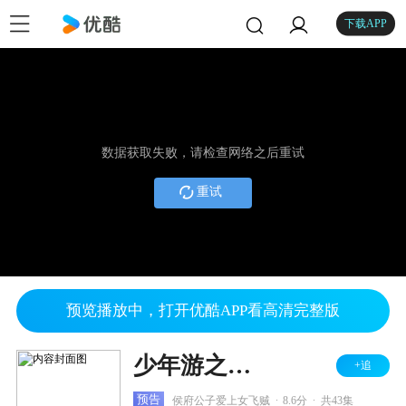
下载APP
数据获取失败，请检查网络之后重试
重试
预览播放中，打开优酷APP看高清完整版
少年游之一寸相思
+追
.
.
预告
侯府公子爱上女飞贼
8.6分
共43集