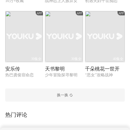
10万+收藏
战神恋上人族弃女
初遇夫妇十世痴恋
APP
APP
APP
39集全
30集全
40集全
安乐传
天书黎明
千朵桃花一世开
热巴龚俊宿命恋
少年冒险探寻黎明
“恶女”攻略战神
换一换
热门评论