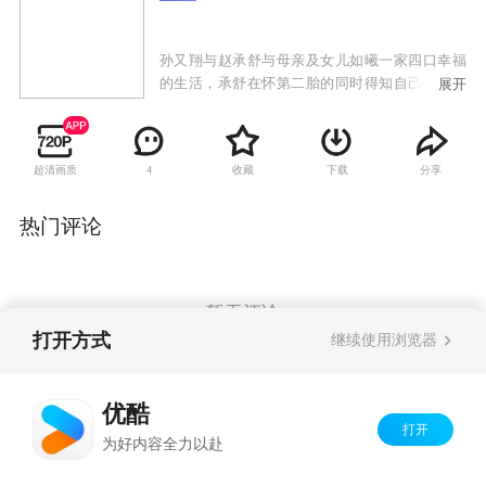
孙又翔与赵承舒与母亲及女儿如曦一家四口幸福
的生活，承舒在怀第二胎的同时得知自己罹患脑
展开
癌第四期的噩耗！ 看着为家庭努力付出的又翔，
和还未长大的如曦，感受肚中的小生命，每天努
力的长大。而她却必须在生命与孩子之间，做出
超清画质
收藏
下载
分享
4
选择。
热门评论
暂无评论
打开方式
继续使用浏览器
Copyright©
2026
优酷 youku.com
版权所有
优酷
京ICP备06050721号-1
打开
为好内容全力以赴