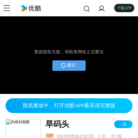
下载APP
数据获取失败，请检查网络之后重试
重试
预览播放中，打开优酷APP看高清完整版
旱码头
+追
.
.
VIP
清末民初民族企业纪实
8.3分
共33集