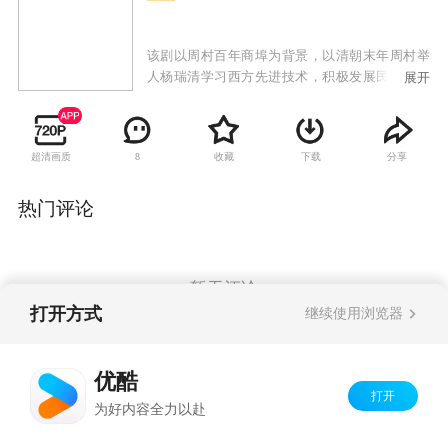
该剧以周村百年商埠为背景，以清朝末年周村举
人杨瑞清学习西方先进技术，积极发展民族工业
展开
的传奇经历为主线，描述了清末民初时期中国民
族资本的创业史。
超清画质
收藏
下载
分享
8
热门评论
暂无评论
打开方式
继续使用浏览器
Copyright©
2026
优酷 youku.com
版权所有
优酷
京ICP备06050721号-1
打开
为好内容全力以赴