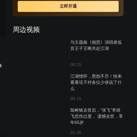
扛起家国重担，协助扳倒了朝堂奸臣，也还江湖一片正
立即开通
气。
周边视频
与主题曲《相思》演唱者低
音王子王晰共赴江湖
00:15
播
江湖情怀，恩怨不尽！快来
看看弦子对各位少侠说了什
么
00:15
陆树铭去世后，“张飞”李靖
飞悲伤过度， 遗憾去世，享
年65岁
01:36