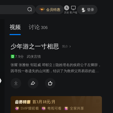
会员特惠
登录
历史
客户端
视频
讨论
306
少年游之一寸相思
简介
7.9分
武侠言情
张耀 张雅钦 邹廷威 邓郁立 | 隐姓埋名的侯府公子左卿辞，
因寻找一卷遗失的山河图，结识了为救师父而易容的盗贼
飞寇儿。飞寇儿背景神秘，因侠义之举曝光身份，竟是正
阳宫孽徒苏云落。江湖群起攻之。左卿辞为救苏云落，不
惜深陷江湖争斗。此时危机频发，侯府满门遭到奸臣威宁
侯陷害，左卿辞被迫卷入家国乱局。苏云落与之一同抽丝
剥茧，翻出一段江湖秘史，更牵连出一段多年前的朝堂秘
首3月18元/月
闻。两人历经千险，既是爱人，又是战友，最终肩并肩地