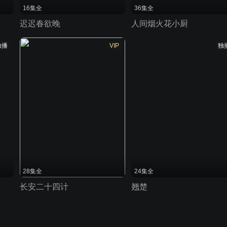
16集全
36集全
迟迟春欲晚
人间烟火花小厨
独播
VIP
独
28集全
24集全
长安二十四计
翘楚