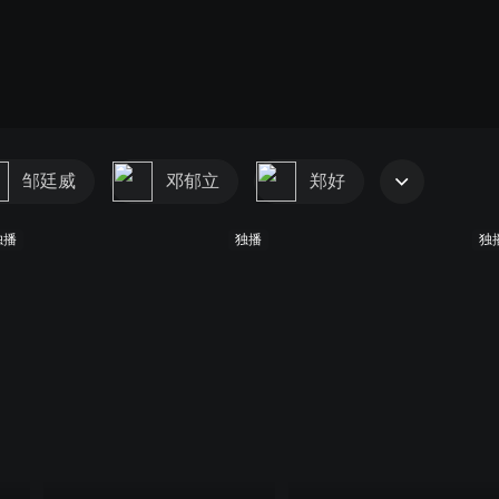
邹廷威
邓郁立
郑好
独播
独播
独