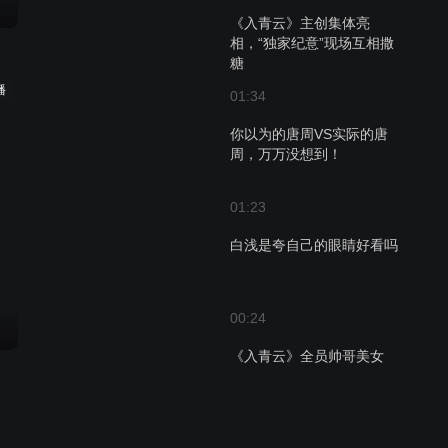
《入青云》主创集体亮
相，“独家纪意”现场互相撒
糖
播
01:34
你以为的唐周VS实际的唐
周，万万没想到！
01:23
白浅是夸自己的眼睛好看吗
00:24
《入青云》全员帅哥美女
00:16