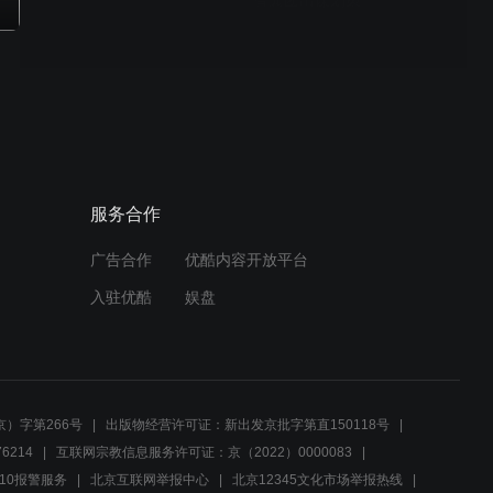
智囊团出谋划策
01:58
冰姬姑娘的挑客游戏，英俊
侠士如何赢得心上人青睐？
01:03
服务合作
知县李清平的苦衷：面对地
头蛇，敢怒不敢言
广告合作
优酷内容开放平台
入驻优酷
娱盘
01:48
深夜遭遇盘问，误会还是阴
谋？
00:30
）字第266号
出版物经营许可证：新出发京批字第直150118号
6214
互联网宗教信息服务许可证：京（2022）0000083
香莲拿出公婆牌位，真相大
10报警服务
北京互联网举报中心
北京12345文化市场举报热线
白：你是驸马爷的正妻！