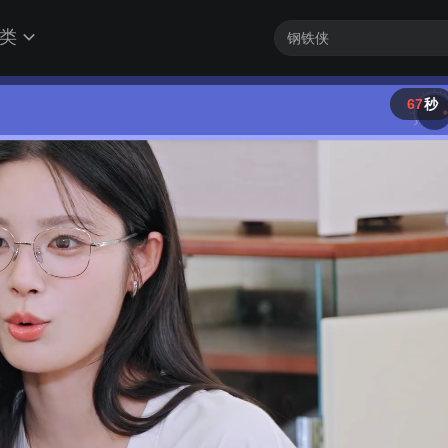
类
66
秒