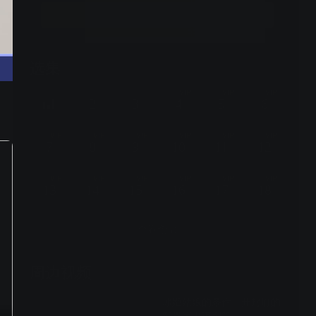
立即开通
选集
24集全
VIP
VIP
VIP
2
3
4
5
6
VIP
VIP
VIP
VIP
VIP
VIP
7
8
9
10
11
12
VIP
VIP
VIP
VIP
VIP
VIP
13
14
15
16
17
18
查看全部
周边视频
冰姬姑娘的条件，开封府的