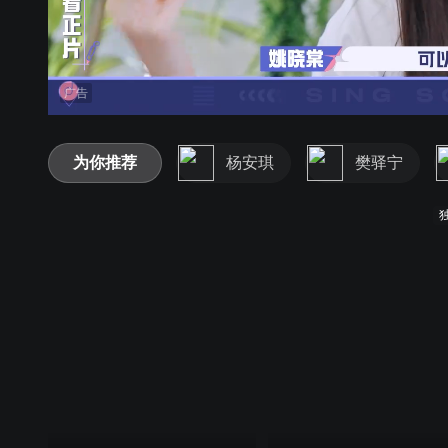
广告
为你推荐
杨安琪
樊驿宁