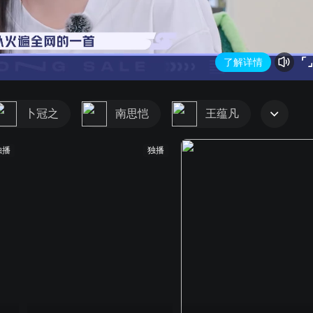
了解详情
卜冠之
南思恺
王蕴凡
独播
独播