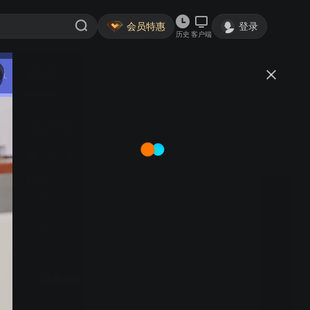
会员特惠
登录
历史
客户端
视频
讨论
2004
实习女捕快
简介
276
7.5分
悬疑探案
杨安琪 樊驿宁 卜冠之 南思恺 | 现代学霸金虔误闯北宋，女
扮男装爆笑助攻包青天，御猫锦鼠双箭头，惊天阴谋颠覆
历史！
首3月每月15元