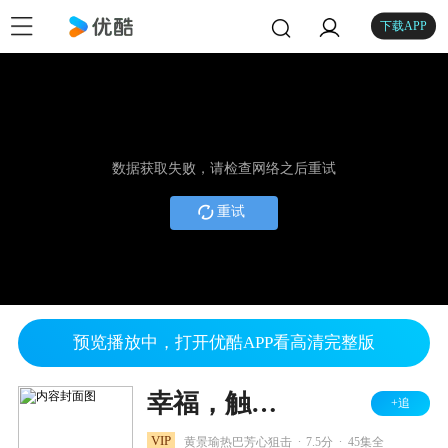
下载APP
数据获取失败，请检查网络之后重试
重试
预览播放中，打开优酷APP看高清完整版
幸福，触手可及！ DVD版
+追
.
.
VIP
黄景瑜热巴芳心狙击
7.5分
45集全