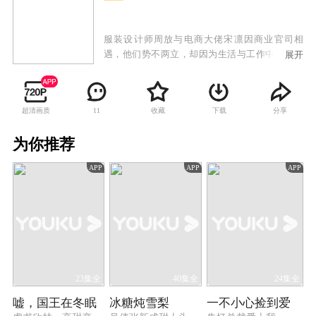
服装设计师周放与电商大佬宋凛因商业官司相
遇，他们势不两立，却因为生活与工作中的种种
展开
纽带而被迫合作。两个执拗、刚烈的人就此碰撞
不断，矛盾丛生。但在相互较劲的过程中获得成
长，同时在对方身上找到了内心的所属，渐渐相
超清画质
收藏
下载
分享
11
爱。周放与宋凛彼此支撑着也彼此嫌弃着，他们
一起度过了种种难关，并为了实现理想不断的完
为你推荐
善自己，周放最终拥有了知名的高定品牌，而效
率为上的电商大佬宋凛也开拓出高级定制的商业
APP
APP
APP
模式，在事业上获得了新的突破。
23集全
40集全
24集全
嘘，国王在冬眠
冰糖炖雪梨
一不小心捡到爱