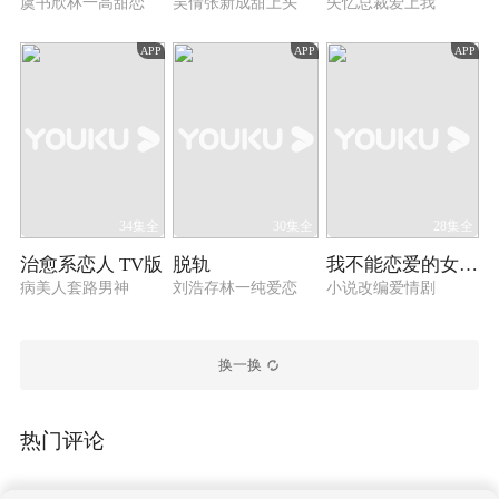
虞书欣林一高甜恋
吴倩张新成甜上头
失忆总裁爱上我
APP
APP
APP
34集全
30集全
28集全
治愈系恋人 TV版
脱轨
我不能恋爱的女朋友
病美人套路男神
刘浩存林一纯爱恋
小说改编爱情剧
换一换
热门评论