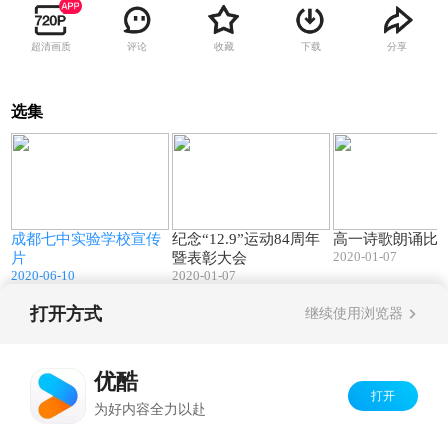
超清画质
评论
收藏
下载
分享
选集
0
09:57
76:02
8
成都七中实验学校宣传
纪念“12.9”运动84周年
高一诗歌朗诵比
2020-01-07
片
暨表彰大会
2020-06-10
2020-01-07
打开方式
继续使用浏览器
Copyright©
2026
优酷 youku.com
版权所有
京ICP备06050721号-1
优酷
打开
为好内容全力以赴