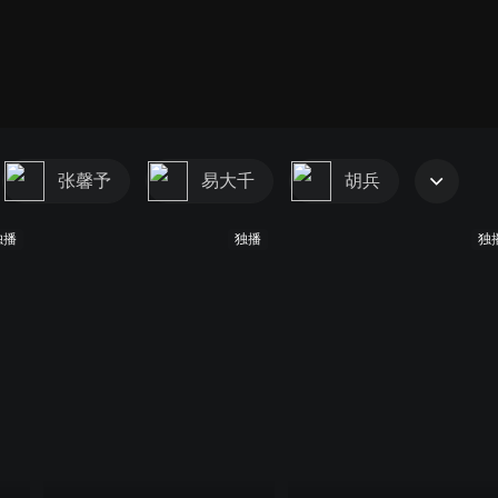
张馨予
易大千
胡兵
独播
独播
独