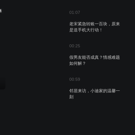
播
01:07
老宋紧急转账一百块，原来
是送手机大行动！
00:25
假男友能否成真？情感难题
如何解？
00:59
邻居来访，小迪家的温馨一
刻
00:19
老裁缝师关心女儿选票，却
失望于结果靠后