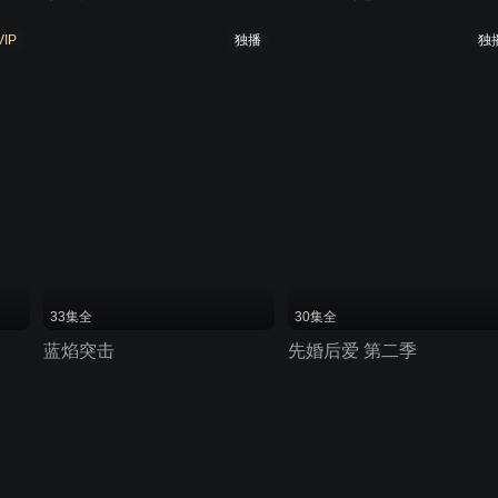
VIP
独播
独
33集全
30集全
蓝焰突击
先婚后爱 第二季