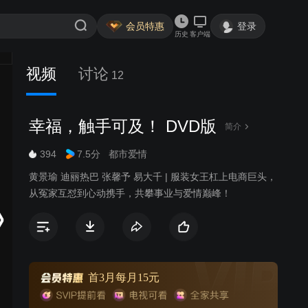
会员特惠
登录
历史
客户端
视频
讨论
12
幸福，触手可及！ DVD版
简介
394
7.5分
都市爱情
黄景瑜 迪丽热巴 张馨予 易大千 | 服装女王杠上电商巨头，
从冤家互怼到心动携手，共攀事业与爱情巅峰！
首3月每月15元