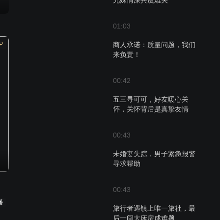
兄妹情深共度难关
01:03
P
商人承诺：质量问题，我们
来负责！
00:42
五三寻可可，好友暖心关
怀，关怀背后是真挚友情
00:43
未婚妻失踪，男子紧急报警
寻求帮助
00:43
播
旅行者遇镇上唯一旅社，最
后一间大床房成难题