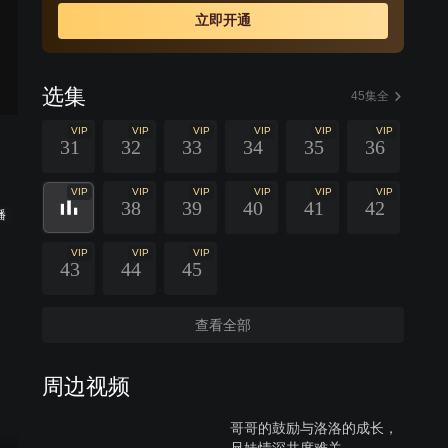
立即开通
选集
45集全
VIP
VIP
VIP
VIP
VIP
VIP
31
32
33
34
35
36
VIP
VIP
VIP
VIP
VIP
VIP
38
39
40
41
42
播
VIP
VIP
VIP
43
44
45
查看全部
周边视频
哥哥的鼓励与洛洛的成长，