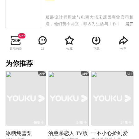
服装设计师周放与电商大佬宋凛因商业官司相
遇，他们势不两立，却因为生活与工作中的种种
展开
纽带而被迫合作。两个执拗、刚烈的人就此碰撞
不断，矛盾丛生。但在相互较劲的过程中获得成
长，同时在对方身上找到了内心的所属，渐渐相
超清画质
收藏
下载
分享
22
爱。周放与宋凛彼此支撑着也彼此嫌弃着，他们
一起度过了种种难关，并为了实现理想不断的完
为你推荐
善自己，周放最终拥有了知名的高定品牌，而效
率为上的电商大佬宋凛也开拓出高级定制的商业
APP
APP
APP
模式，在事业上获得了新的突破。
40集全
34集全
24集全
冰糖炖雪梨
治愈系恋人 TV版
一不小心捡到爱