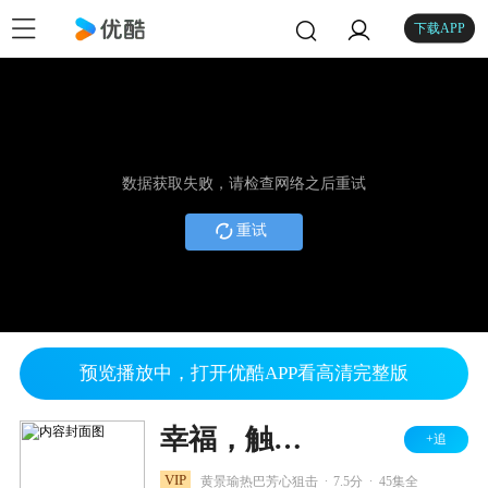
下载APP
数据获取失败，请检查网络之后重试
重试
预览播放中，打开优酷APP看高清完整版
幸福，触手可及！ DVD版
+追
.
.
VIP
黄景瑜热巴芳心狙击
7.5分
45集全