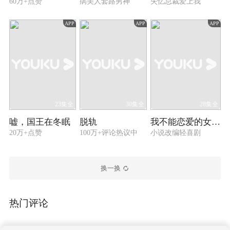
60万+点赞
病美人套路男神
失忆总裁爱上我
APP
APP
APP
23集全
30集全
28集全
嘘，国王在冬眠
脱轨
我不能恋爱的女朋友
20万+点赞
100万+评论热议中
小说改编轻喜剧
换一换
热门评论