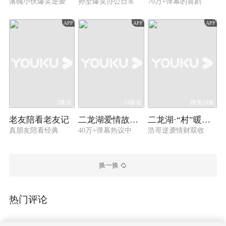
落魄小伙爆笑逆袭
孙坚爆笑办公日常
70万+弹幕的喜剧
APP
APP
APP
2集全
24集全
限免18集
老友陪看老友记
二龙湖爱情故事 2021
二龙湖·“村”暖花开3
真朋友陪看经典
40万+弹幕热议中
浩哥逆袭情财双收
换一换
热门评论