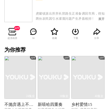
虎啸镇派出所所长郑路生正准备调回市局，得知
两伙农民因引水灌溉问题产生矛盾相持不下，便
展开
迅速赶到现场制止了一场纠纷。考虑到保春耕生
产的需要，郑路生被镇党委书记挽留。水库承包
人赵老大因几大姓家族拖欠水费，决意利用春旱
超清画质
收藏
下载
分享
56
收回几年的陈欠。郑路生帮助赵大河找到鱼的销
路，使营城子村几百垧水田得以灌溉。面对社会
为你推荐
转型时期暴露出的新问题，郑路生和吴迪积极开
展普法教育，破解了错综复杂的难题，收到好的
APP
APP
APP
效果。张镇宝的离奇失踪让郑路生再度留下，弄
清了事情的真相。一场暴雨突降，赵老大为保鱼
苗不肯放水，水库大坝面临决堤时刻，村民们在
郑路生带领下奋战大堤，保住了水库，几大姓的
隔阂和赵老大的恩怨荡然无存。
24集全
18集全
40集全
不抛弃遇上不放弃
新嘻哈四重奏
乡村爱情15