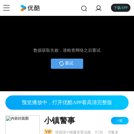
下载APP
数据获取失败，请检查网络之后重试
重试
预览播放中，打开优酷APP看高清完整版
小镇警事
+追
.
.
VIP
张国强小镇爆笑普法路
8.5分
38集全