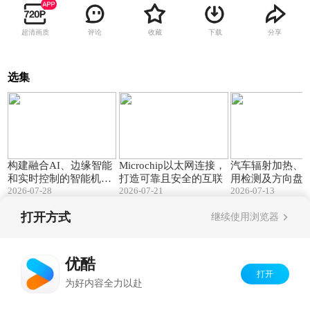
超清画质
评论
收藏
下载
分享
选集
01:47
02:34
构建融合AI、边缘智能
Microchip以太网连接，
汽车辐射加热、
和实时控制的智能机器
打造可靠且安全的互联
用检测及方向盘
2026-07-28
2026-07-21
2026-07-13
人
测和加热的低成
方案
打开方式
继续使用浏览器
Copyright©
2026
优酷 youku.com
版权所有
京ICP备06050721号-1
优酷
打开
为好内容全力以赴