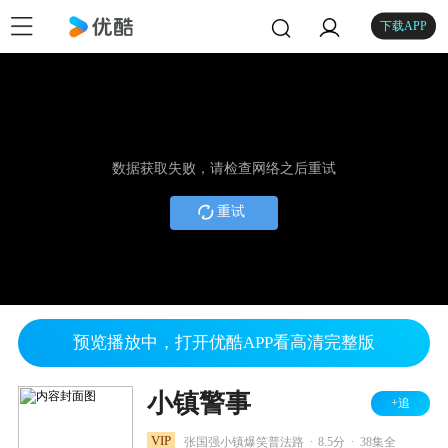
下载APP
数据获取失败，请检查网络之后重试
重试
预览播放中，打开优酷APP看高清完整版
小镇警事
+追
.
.
VIP
张国强小镇爆笑普法路
8.5分
38集全