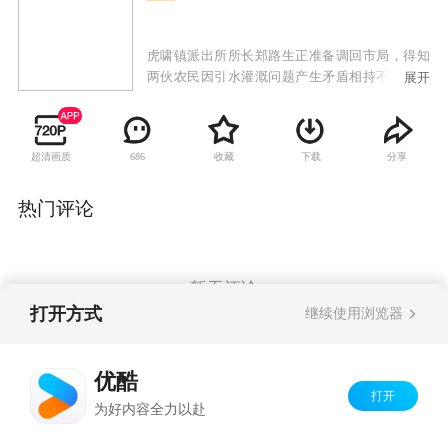
虎啸镇派出所所长郑路生正准备调回市局，得知
两伙农民因引水灌溉问题产生矛盾相持不下，便
展开
迅速赶到现场制止了一场纠纷。考虑到保春耕生
产的需要，郑路生被镇党委书记挽留。水库承包
人赵老大因几大姓家族拖欠水费，决意利用春旱
超清画质
收藏
下载
分享
686
收回几年的陈欠。郑路生帮助赵大河找到鱼的销
路，使营城子村几百垧水田得以灌溉。面对社会
转型时期暴露出的新问题，郑路生和吴迪积极开
热门评论
展普法教育，破解了错综复杂的难题，收到好的
效果。张镇宝的离奇失踪让郑路生再度留下，弄
清了事情的真相。一场暴雨突降，赵老大为保鱼
苗不肯放水，水库大坝面临决堤时刻，村民们在
暂无评论
郑路生带领下奋战大堤，保住了水库，几大姓的
打开方式
继续使用浏览器
隔阂和赵老大的恩怨荡然无存。
Copyright©
2026
优酷 youku.com
版权所有
优酷
京ICP备06050721号-1
打开
为好内容全力以赴