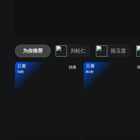
为你推荐
刘松仁
陈玉莲
豆瓣
豆瓣
独播
7.6分
8.4分