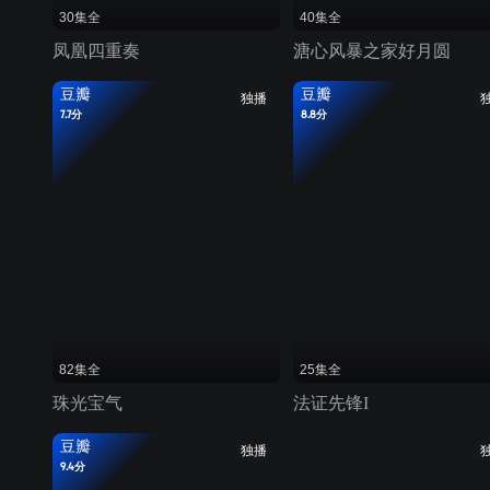
30集全
40集全
凤凰四重奏
溏心风暴之家好月圆
豆瓣
豆瓣
独播
7.7分
8.8分
82集全
25集全
珠光宝气
法证先锋I
豆瓣
独播
9.4分