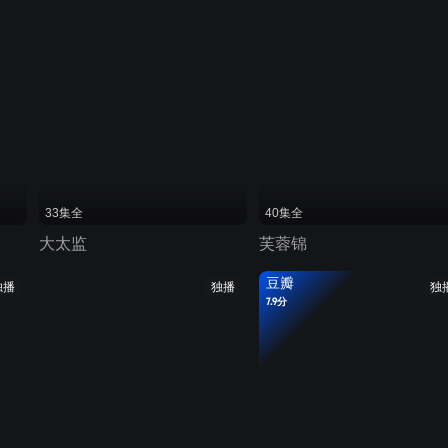
33集全
40集全
大太监
芙蓉锦
豆瓣
独播
独播
独
7.9分