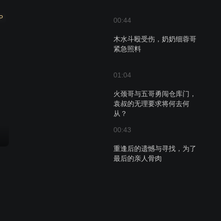
P
00:44
木水斗殴受伤，奶奶细蓉哥
紧急照料
01:04
火颈哥与五哥勇闯仓库门，
袁叔的无理要求将何去何
从？
00:43
重逢后的遗憾与寻找，为了
最后的亲人骨肉
00:53
深夜关怀下的家庭温情：五
哥与小由的暖心对话