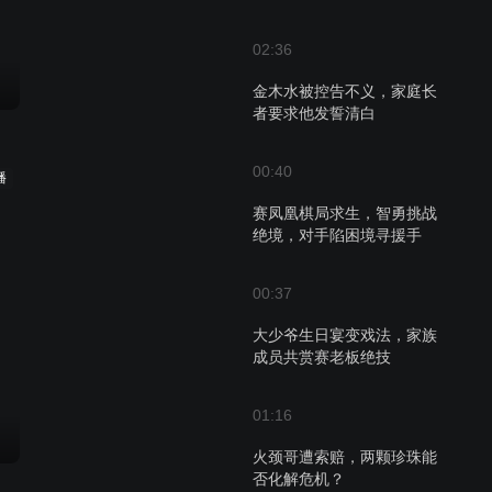
02:36
金木水被控告不义，家庭长
者要求他发誓清白
00:40
播
赛凤凰棋局求生，智勇挑战
绝境，对手陷困境寻援手
00:37
大少爷生日宴变戏法，家族
成员共赏赛老板绝技
01:16
火颈哥遭索赔，两颗珍珠能
否化解危机？