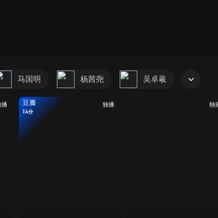
马国明
杨茜尧
吴卓羲
豆瓣
独播
独播
独
7.4分