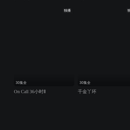
独播
30集全
30集全
On Call 36小时Ⅱ
千金丫环