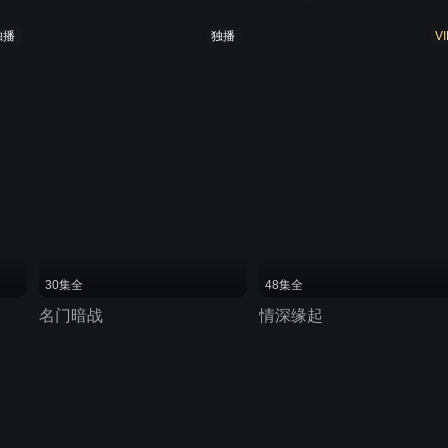
独播
独播
VI
30集全
48集全
名门暗战
情深缘起