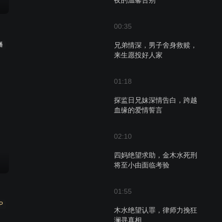
夜的温馨告别
00:35
播
兄弟情深，男子舍身救赎，
来生愿投好人家
01:18
探监日兄妹深情告白，跨越
血缘的爱情誓言
02:10
四妈绝望求助，金木水死刑
将至小由面临考验
01:55
P
木水绝望认罪，律师力挽狂
澜寻真相