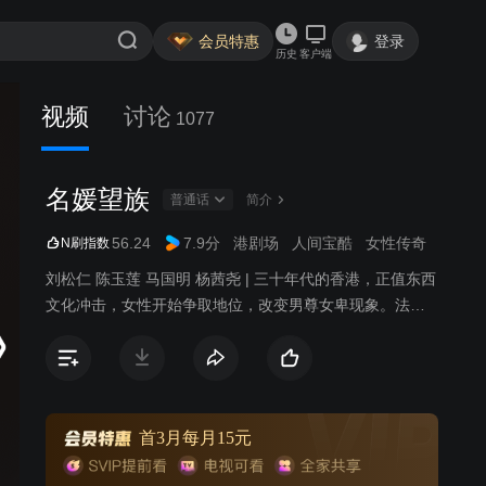
会员特惠
登录
历史
客户端
视频
讨论
1077
名媛望族
普通话
简介
56.24
7.9分
港剧场
人间宝酷
女性传奇
N刷指数
刘松仁 陈玉莲 马国明 杨茜尧 | 三十年代的香港，正值东西
文化冲击，女性开始争取地位，改变男尊女卑现象。法律
界名大状钟卓万曾留学英国，生活洋化，但骨子里是一个
传统的中国男人，他同时拥有几个女人，彰显他的权力和
身份地位。正妻顾心兰是大家闺秀，二太太是前清格格爱
新觉罗·尔嫣，三太太是银行家之后易懿芳，四太太是著名
刀马旦康子君，第五个女人则是贪慕虚荣的赵丹丹。五个
首3月每月15元
不同背景的女人怀着不同的心态和目的去争取一个男人的