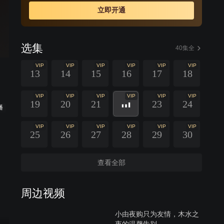
宠爱。然而，钟卓万心中最爱的只有康子君，但康子君为
立即开通
争取妇女地位，跟钟卓万意见不合。钟启燊和钟启烨先后
与钟卓万反目，女儿钟浩颐不顾一切嫁给穷警察，钟家明
争暗斗愈演愈烈之际，金木水爱慕义妹季小由，不甘她成
选集
为钟家媳妇，混入钟家展开复仇大计。
40集全
VIP
VIP
VIP
VIP
VIP
VIP
13
14
15
16
17
18
VIP
VIP
VIP
VIP
VIP
VIP
19
20
21
23
24
播
VIP
VIP
VIP
VIP
VIP
VIP
25
26
27
28
29
30
查看全部
周边视频
小由夜购只为友情，木水之