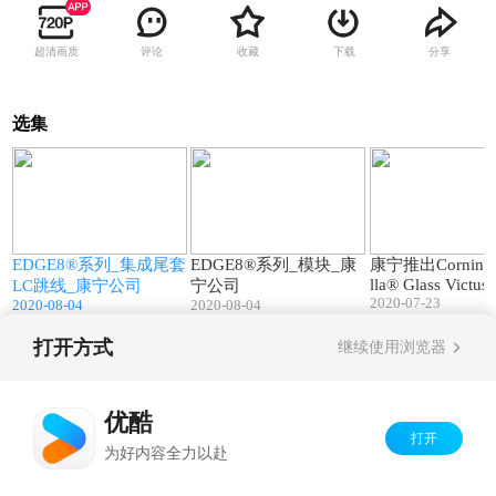
超清画质
评论
收藏
下载
分享
选集
2
00:39
01:50
EDGE8®系列_集成尾套
EDGE8®系列_模块_康
康宁推出Corning®
lla® Glass Victu
瓶
LC跳线_康宁公司
宁公司
2020-07-23
2020-08-04
2020-08-04
打开方式
继续使用浏览器
Copyright©
2026
优酷 youku.com
版权所有
京ICP备06050721号-1
优酷
打开
为好内容全力以赴