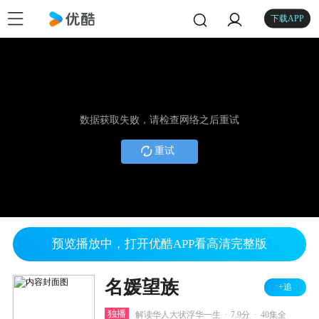
下载APP
数据获取失败，请检查网络之后重试
重试
预览播放中，打开优酷APP看高清完整版
名媛望族
+追
.
.
独播
解读华人大状浮华一生
7.9分
40集全