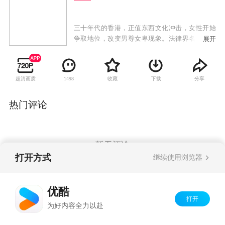
三十年代的香港，正值东西文化冲击，女性开始
争取地位，改变男尊女卑现象。法律界名大状钟
展开
卓万曾留学英国，生活洋化，但骨子里是一个传
统的中国男人，他同时拥有几个女人，彰显他的
权力和身份地位。正妻顾心兰是大家闺秀，二太
超清画质
收藏
下载
分享
1498
太是前清格格爱新觉罗·尔嫣，三太太是银行家之
后易懿芳，四太太是著名刀马旦康子君，第五个
女人则是贪慕虚荣的赵丹丹。五个不同背景的女
热门评论
人怀着不同的心态和目的去争取一个男人的宠
爱。然而，钟卓万心中最爱的只有康子君，但康
子君为争取妇女地位，跟钟卓万意见不合。钟启
燊和钟启烨先后与钟卓万反目，女儿钟浩颐不顾
暂无评论
一切嫁给穷警察，钟家明争暗斗愈演愈烈之际，
打开方式
继续使用浏览器
金木水爱慕义妹季小由，不甘她成为钟家媳妇，
混入钟家展开复仇大计。
Copyright©
2026
优酷 youku.com
版权所有
优酷
京ICP备06050721号-1
打开
为好内容全力以赴