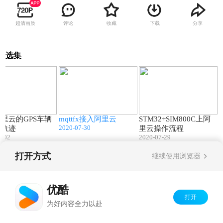
超清画质
评论
收藏
下载
分享
选集
01:05
05:03
05:02
里云的GPS车辆
mqttfx接入阿里云
STM32+SIM800C上阿
2020-07-30
器轨迹
里云操作流程
8-02
2020-07-29
打开方式
继续使用浏览器
Copyright©
2026
优酷 youku.com
版权所有
京ICP备06050721号-1
优酷
打开
为好内容全力以赴