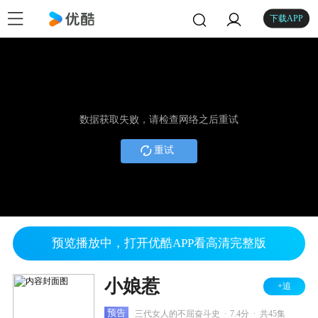
下载APP
数据获取失败，请检查网络之后重试
重试
预览播放中，打开优酷APP看高清完整版
小娘惹
+追
.
.
预告
三代女人的不屈奋斗史
7.4分
共45集