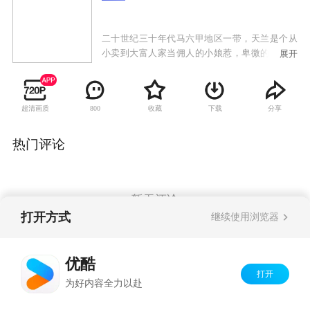
二十世纪三十年代马六甲地区一带，天兰是个从
小卖到大富人家当佣人的小娘惹，卑微的身份让
展开
她尝尽苦头。她的女儿菊香，却因一场大病聋
哑，成年后被安排嫁给不喜欢的人。菊香反抗逃
婚，在动荡的大时代，饱受折磨，留下仅仅八岁
超清画质
收藏
下载
分享
800
的女儿月娘。月娘带着母亲的遗物，回到开始走
向没落的外祖父家，在外婆天兰亲自督导之下，
她学习传统娘惹的厨艺、女红，天智聪颖的她很
热门评论
快就超越外婆。长大后的月娘就像她母亲一样漂
亮，有钱的大户人家子弟、出洋归国新一代绅
士、英俊的律师都被她吸引，但她的情路并不平
坦，和挚爱的陈锡有缘无份，错失美好姻缘。她
暂无评论
也不由自主地被卷入大家庭的纠葛中。在逆境中
打开方式
继续使用浏览器
她永不放弃对生活的热爱，从中领悟并让自己更
坚强。她最终成为一名成功的女商人，重振衰败
Copyright©
2026
优酷 youku.com
版权所有
的家族生意。
优酷
京ICP备06050721号-1
打开
为好内容全力以赴