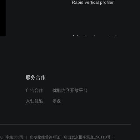
Rapid vertical profiler
Animation demonstrating
how the rapid vertical
profiler continually samples
RBR海洋仪器在线技术讲坛
服务合作
第35期 RBRquartz³ Q|plus
新品发布会 2021-04-21
广告合作
优酷内容开放平台
入驻优酷
娱盘
RBR海洋仪器在线技术讲坛
第34期 Ruskin软件与
RSKtools数据处理工具包
2020-12-10
）字第266号
出版物经营许可证：新出发京批字第直150118号