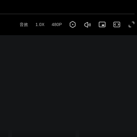
音效
1.0X
480P