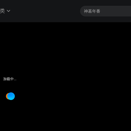
类
加载中...