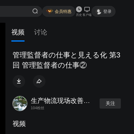
会员特惠
登录
历史
客户端
视频
讨论
管理監督者の仕事と見える化 第3
回 管理監督者の仕事②
生产物流现场改善研究会
关注
104粉丝
视频