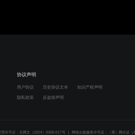
协议声明
用户协议
历史协议文本
知识产权声明
隐私政策
反盗链声明
营许可证：京网文（2024）0368-017号
网络出版服务许可证：（署）网出证（京