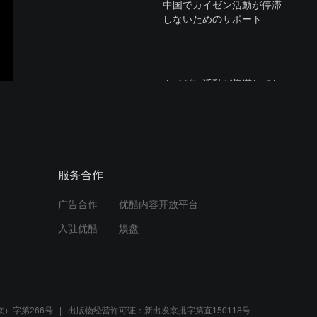
中国でカイゼン活動が停滞
しないためのサポート
カイゼン活動が停滞してし
まうポイントを知る
仕掛品の滞留をどう管理す
服务合作
るか？
广告合作
优酷内容开放平台
入驻优酷
娱盘
黒田先生セミナー『後世に
残る工場を作る』.mov
）字第266号
出版物经营许可证：新出发京批字第直150118号