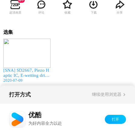
超清画质
评论
收藏
下载
分享
选集
01:46
[SNA] SD2667, Piezo H
aptic IC, E-wetting drive
r IC
2020-07-09
打开方式
继续使用浏览器
Copyright©
2026
优酷 youku.com
版权所有
京ICP备06050721号-1
优酷
打开
为好内容全力以赴