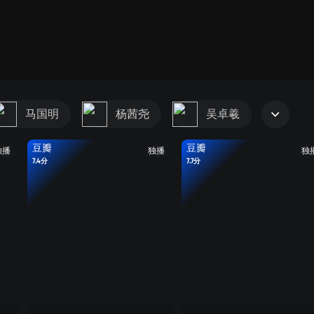
马国明
杨茜尧
吴卓羲
豆瓣
豆瓣
独播
独播
独
7.4分
7.7分