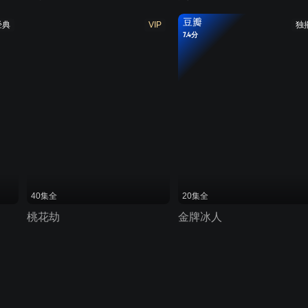
豆瓣
经典
VIP
独
7.4分
40集全
20集全
桃花劫
金牌冰人