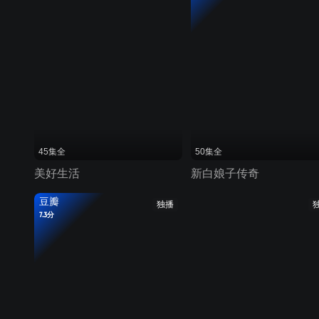
45集全
50集全
美好生活
新白娘子传奇
豆瓣
独播
7.3分