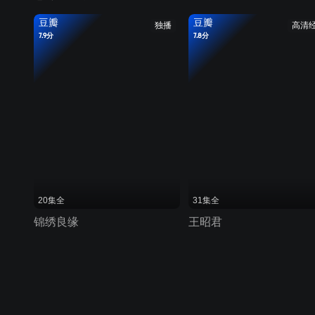
豆瓣
豆瓣
独播
高清
7.9分
7.8分
20集全
31集全
锦绣良缘
王昭君