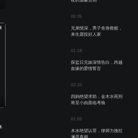
夜的温馨告别
00:35
播
兄弟情深，男子舍身救赎，
来生愿投好人家
01:18
探监日兄妹深情告白，跨越
血缘的爱情誓言
02:10
四妈绝望求助，金木水死刑
将至小由面临考验
01:55
播
木水绝望认罪，律师力挽狂
澜寻真相