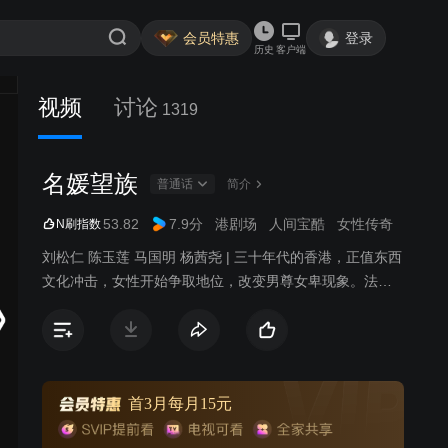
会员特惠
登录
历史
客户端
视频
讨论
1319
名媛望族
普通话
简介
53.82
7.9分
港剧场
人间宝酷
女性传奇
N刷指数
刘松仁 陈玉莲 马国明 杨茜尧 | 三十年代的香港，正值东西
文化冲击，女性开始争取地位，改变男尊女卑现象。法律
界名大状钟卓万曾留学英国，生活洋化，但骨子里是一个
传统的中国男人，他同时拥有几个女人，彰显他的权力和
身份地位。正妻顾心兰是大家闺秀，二太太是前清格格爱
新觉罗·尔嫣，三太太是银行家之后易懿芳，四太太是著名
刀马旦康子君，第五个女人则是贪慕虚荣的赵丹丹。五个
首3月每月15元
不同背景的女人怀着不同的心态和目的去争取一个男人的