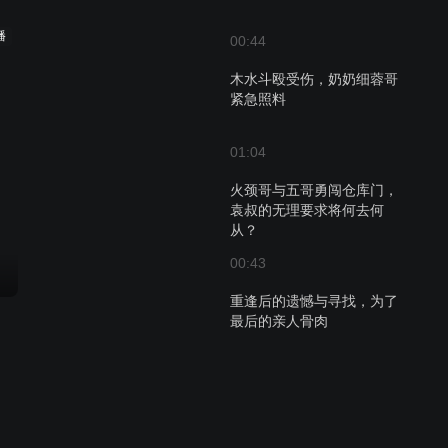
播
00:44
木水斗殴受伤，奶奶细蓉哥
紧急照料
01:04
火颈哥与五哥勇闯仓库门，
袁叔的无理要求将何去何
从？
00:43
重逢后的遗憾与寻找，为了
最后的亲人骨肉
00:53
深夜关怀下的家庭温情：五
哥与小由的暖心对话