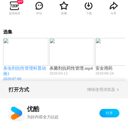
超清画质
评论
收藏
下载
分享
选集
2
03:26
03:12
动
杀虫剂抗性管理科普动
杀菌剂抗药性管理.mp4
安全用药
2020-03-12
2018-06-24
画1
2020-07-06
打开方式
继续使用浏览器
Copyright©
2026
优酷 youku.com
版权所有
京ICP备06050721号-1
优酷
打开
为好内容全力以赴