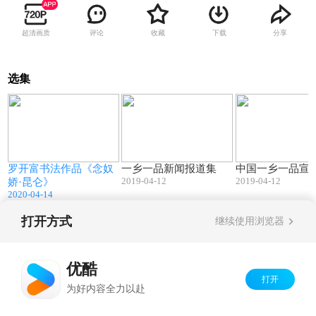
超清画质
评论
收藏
下载
分享
选集
6
16:56
04:30
罗开富书法作品《念奴
一乡一品新闻报道集
中国一乡一品宣
2019-04-12
2019-04-12
娇·昆仑》
2020-04-14
打开方式
继续使用浏览器
Copyright©
2026
优酷 youku.com
版权所有
京ICP备06050721号-1
优酷
打开
为好内容全力以赴