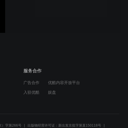
飞萤X LITE裸狗用gyroflow
增稳后有多稳？
Reelsteady-go与Gyroflow
两款增稳软件的效果对比，
由飞萤xlite裸狗提供源视频
与CSV陀螺仪数据。
飞萤xlite裸狗fpv相机用
服务合作
RSGO增稳的效果
广告合作
优酷内容开放平台
入驻优酷
娱盘
小机机被狗咬...Firefly x lite
fpv cam
）字第266号
出版物经营许可证：新出发京批字第直150118号