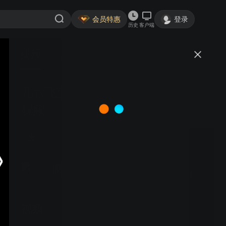
会员特惠
登录
历史
客户端
视频
讨论
几款飞萤运动相机的防抖效果对比
视频
鹰眼航拍飞萤运动相机
关注
3粉丝
视频