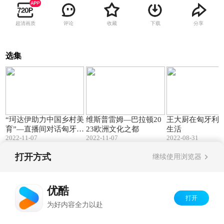
超清画质
评论
收藏
下载
分享
选集
21:09
02:06
“珂达伊助力中国乡村美
维斯普雷姆—巴拉顿20
王大厨在匈牙利
育”—直播间对话匈牙利
23欧洲文化之都
生活
2022-11-07
2022-11-07
2022-08-31
驻华使馆文化与教育参
赞艾登
打开方式
继续使用浏览器
Copyright©
2026
优酷 youku.com
版权所有
京ICP备06050721号-1
优酷
打开
为好内容全力以赴