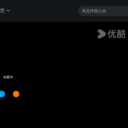
类
加载中...