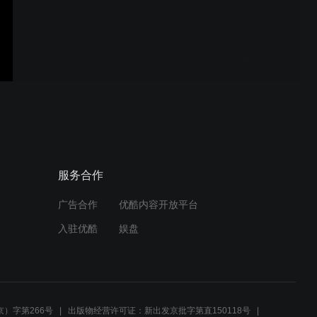
使馆文化与教育参赞艾登
维斯普雷姆—巴拉顿2023欧
洲文化之都
王大厨在匈牙利的幸福生活
服务合作
广告合作
优酷内容开放平台
Poszterra V4海报画册
入驻优酷
娱盘
For You 你鼓励了我
）字第266号
出版物经营许可证：新出发京批字第直150118号