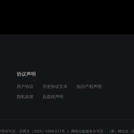
协议声明
用户协议
历史协议文本
知识产权声明
隐私政策
反盗链声明
营许可证：京网文（2024）0368-017号
网络出版服务许可证：（署）网出证（京