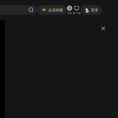
会员特惠
登录
历史
客户端
视频
讨论
匈牙利复活节 - 彩蛋11
北京匈牙利文化中心
关注
31粉丝
视频
“珂达伊助力中国乡村美
育”—直播间对话匈牙利驻华