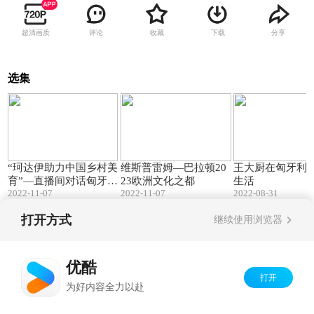
超清画质
评论
收藏
下载
分享
选集
21:09
02:06
“珂达伊助力中国乡村美
维斯普雷姆—巴拉顿20
王大厨在匈牙利
育”—直播间对话匈牙利
23欧洲文化之都
生活
2022-11-07
2022-11-07
2022-08-31
驻华使馆文化与教育参
赞艾登
打开方式
继续使用浏览器
Copyright©
2026
优酷 youku.com
版权所有
京ICP备06050721号-1
优酷
打开
为好内容全力以赴