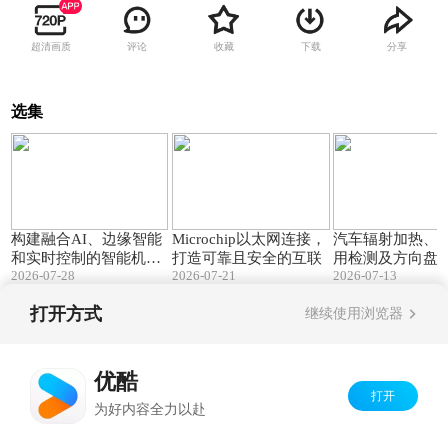
超清画质
评论
收藏
下载
分享
选集
01:47
02:34
构建融合AI、边缘智能
Microchip以太网连接，
汽车辐射加热、
和实时控制的智能机器
打造可靠且安全的互联
用检测及方向盘
2026-07-28
2026-07-21
2026-07-13
人
测和加热的低成
方案
打开方式
继续使用浏览器
Copyright©
2026
优酷 youku.com
版权所有
京ICP备06050721号-1
优酷
打开
为好内容全力以赴