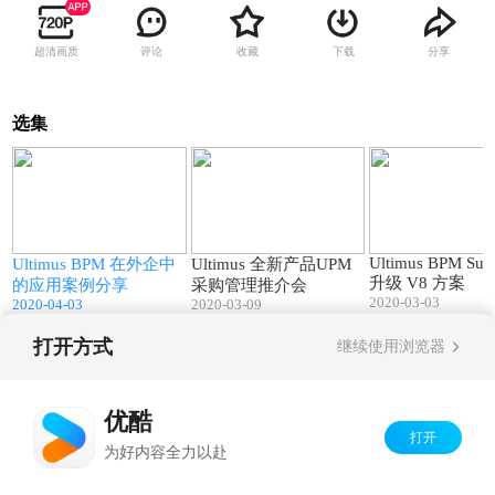
超清画质
评论
收藏
下载
分享
选集
4
78:38
62:26
Ultimus BPM Suit
Ultimus BPM 在外企中
Ultimus 全新产品UPM
升级 V8 方案
的应用案例分享
采购管理推介会
2020-03-03
2020-04-03
2020-03-09
打开方式
继续使用浏览器
Copyright©
2026
优酷 youku.com
版权所有
京ICP备06050721号-1
优酷
打开
为好内容全力以赴