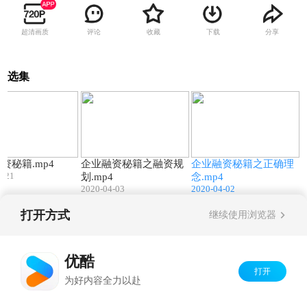
超清画质
评论
收藏
下载
分享
选集
32:47
85:07
98:57
资秘籍.mp4
企业融资秘籍之融资规
企业融资秘籍之正确理
7-21
划.mp4
念.mp4
2020-04-03
2020-04-02
打开方式
继续使用浏览器
Copyright©
2026
优酷 youku.com
版权所有
京ICP备06050721号-1
优酷
打开
为好内容全力以赴