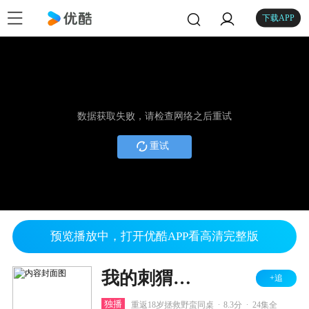
下载APP
数据获取失败，请检查网络之后重试
重试
预览播放中，打开优酷APP看高清完整版
我的刺猬女孩
+追
.
.
独播
重返18岁拯救野蛮同桌
8.3分
24集全