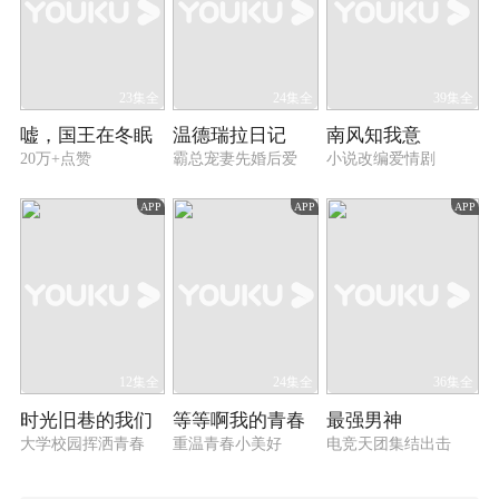
23集全
24集全
39集全
嘘，国王在冬眠
温德瑞拉日记
南风知我意
20万+点赞
霸总宠妻先婚后爱
小说改编爱情剧
APP
APP
APP
12集全
24集全
36集全
时光旧巷的我们
等等啊我的青春
最强男神
大学校园挥洒青春
重温青春小美好
电竞天团集结出击