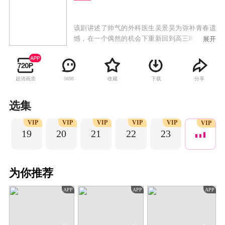
该剧讲述了帅气的外科医生吴景昊为弥补青春遗
憾，在一个偶然的机会下重新回到高三时期，改
展开
变自己懦弱的性格，重新感受身边的友情、亲
情。去发现那些被他忽略的青春中的种种细腻与
温馨，并帮助女同学韩菲一点点放下防备、解开
超清画质
收藏
下载
分享
5698
心结，捡拾起青春中散落的纯粹与美好的故事。
选集
P
VIP
VIP
VIP
VIP
VIP
VIP
19
20
21
22
23
为你推荐
APP
APP
APP