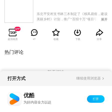
东北平安村支书林三木制定了《移风易俗，建设
美丽乡村》计划，推广“百招十万”项目引导村民
展开
致富。林三木刚与镇党委书记立下了军令状，就
有村民与外来人员赌博，影响极坏。村副主任，
林三木曾经的恋人于倩雪建议用强硬处罚手段处
超清画质
收藏
下载
分享
47
理，而林三木主张从思想上改变他们，两人意见
相悖。改变村风的做法得罪了个别村民，误会矛
盾引发多年情感恩怨。经种种波折，最终村民冰
热门评论
释前嫌，达成共识。在林三木的带领下，平安村
大力发展绿色生态旅游和冬捕民俗文化游乐项
目，村民更加富裕了，平安村焕发出崭新的精神
风貌。
暂无评论
打开方式
继续使用浏览器
Copyright©
2026
优酷 youku.com
版权所有
优酷
京ICP备06050721号-1
打开
为好内容全力以赴