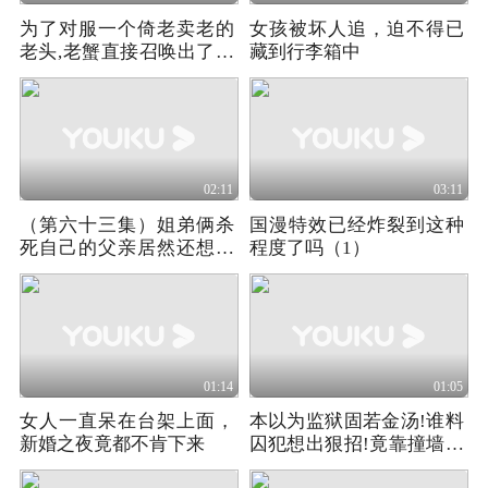
为了对服一个倚老卖老的
女孩被坏人追，迫不得已
老头,老蟹直接召唤出了自
藏到行李箱中
己的祖宗十八代
02:11
03:11
（第六十三集）姐弟俩杀
国漫特效已经炸裂到这种
死自己的父亲居然还想嫁
程度了吗（1）
祸给女孩
01:14
01:05
女人一直呆在台架上面，
本以为监狱固若金汤!谁料
新婚之夜竟都不肯下来
囚犯想出狠招!竟靠撞墙打
开生路!