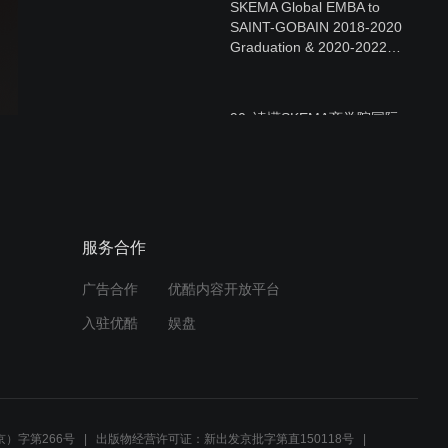
SKEMA Global EMBA to
SAINT-GOBAIN 2018-2020
Graduation & 2020-2022
Launching
90s读懂SKEMA商学院国际
本科项目，感受法国高商精
英教学
SKEMA商学院全球7大校区
服务合作
&发展中心：带你领略5大洲
风光
广告合作
优酷内容开放平台
入驻优酷
娱盘
紧跟就业趋势—SKEMA市场
商业类4大专业太相似，傻
傻分不清楚？
）字第266号
出版物经营许可证：新出发京批字第直150118号