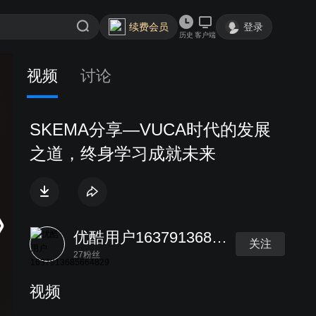
续费会员
登录
历史
客户端
视频
讨论
SKEMA分享—VUCA时代的发展
之道，终身学习成就未来
优酷用户1637913685664829
关注
27粉丝
视频