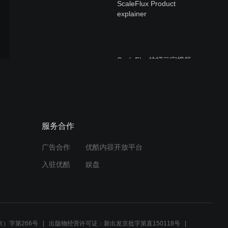
ScaleFlux Product
explainer
ScaleFlux校招云宣视频
ScaleFlux钟浩：为可计算存
服务合作
储的时代作序
广告合作
优酷内容开放平台
入驻优酷
娱盘
Tech-TongCompression2
）字第266号
出版物经营许可证：新出发京批字第直150118号