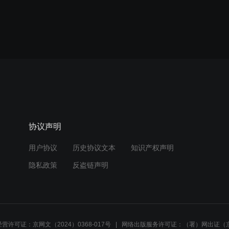
协议声明
用户协议
历史协议文本
知识产权声明
隐私政策
反盗链声明
营许可证：京网文（2024）0368-017号
网络出版服务许可证：（署）网出证（京