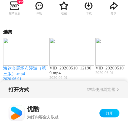
超清画质
评论
收藏
下载
分享
选集
5
02:40
00:13
VID_20200510_12190
VID_20200510_
v
海达会展场布漫游（第
9.mp4
2020-06-01
三版）.mp4
2020-06-01
2020-06-01
打开方式
继续使用浏览器
Copyright©
2026
优酷 youku.com
版权所有
京ICP备06050721号-1
优酷
打开
为好内容全力以赴