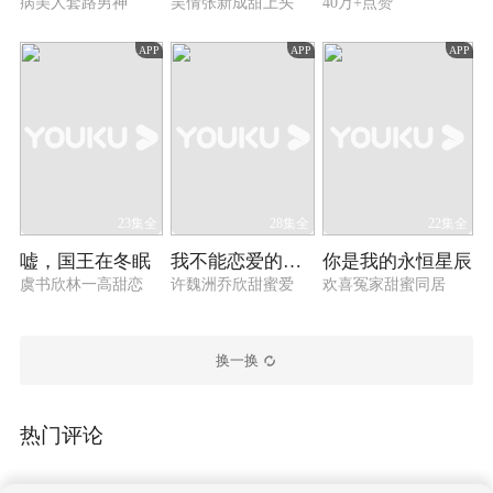
病美人套路男神
吴倩张新成甜上头
40万+点赞
APP
APP
APP
23集全
28集全
22集全
嘘，国王在冬眠
我不能恋爱的女朋友
你是我的永恒星辰
虞书欣林一高甜恋
许魏洲乔欣甜蜜爱
欢喜冤家甜蜜同居
换一换
热门评论