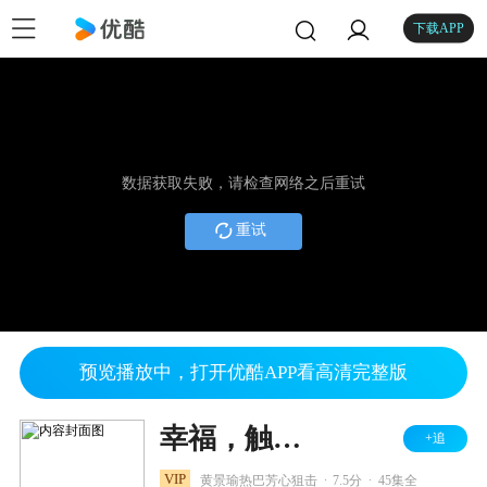
下载APP
数据获取失败，请检查网络之后重试
重试
预览播放中，打开优酷APP看高清完整版
幸福，触手可及！ DVD版
+追
.
.
VIP
黄景瑜热巴芳心狙击
7.5分
45集全