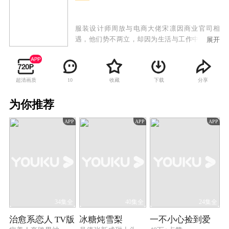
服装设计师周放与电商大佬宋凛因商业官司相
遇，他们势不两立，却因为生活与工作中的种种
展开
纽带而被迫合作。两个执拗、刚烈的人就此碰撞
不断，矛盾丛生。但在相互较劲的过程中获得成
长，同时在对方身上找到了内心的所属，渐渐相
超清画质
收藏
下载
分享
10
爱。周放与宋凛彼此支撑着也彼此嫌弃着，他们
一起度过了种种难关，并为了实现理想不断的完
为你推荐
善自己，周放最终拥有了知名的高定品牌，而效
率为上的电商大佬宋凛也开拓出高级定制的商业
APP
APP
APP
模式，在事业上获得了新的突破。
34集全
40集全
24集全
治愈系恋人 TV版
冰糖炖雪梨
一不小心捡到爱